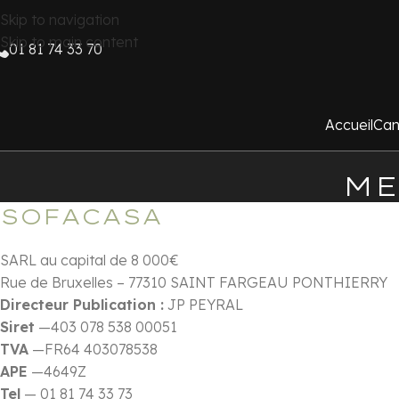
Skip to navigation
Skip to main content
01 81 74 33 70
Accueil
Can
ME
SOFACASA
SARL au capital de 8 000€
Rue de Bruxelles – 77310 SAINT FARGEAU PONTHIERRY
Directeur Publication :
JP PEYRAL
Siret
—403 078 538 00051
TVA
—FR64 403078538
APE
—4649Z
Tel
— 01 81 74 33 73