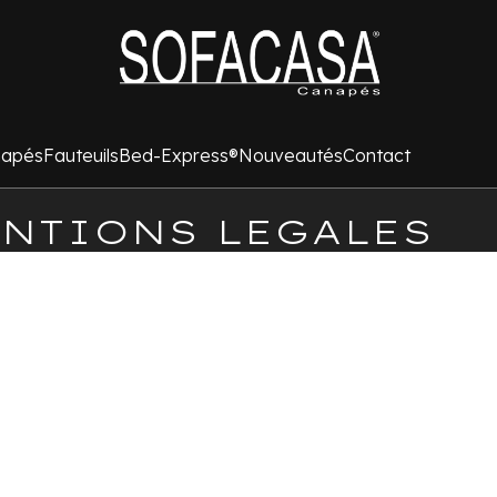
apés
Fauteuils
Bed-Express®
Nouveautés
Contact
NTIONS LEGALES