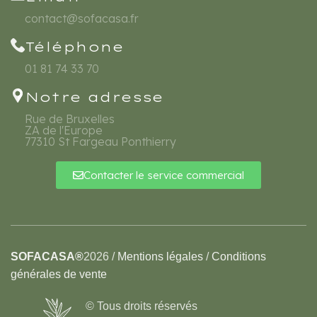
contact@sofacasa.fr
Téléphone
01 81 74 33 70
Notre adresse
Rue de Bruxelles
ZA de l'Europe
77310 St Fargeau Ponthierry
Contacter le service commercial
SOFACASA®
2026
/
Mentions légales
/
Conditions
générales de vente
© Tous droits réservés