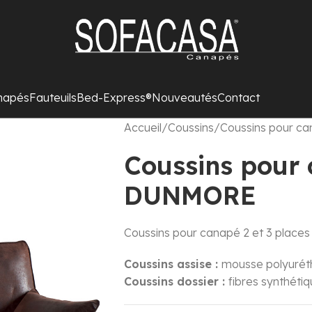
napés
Fauteuils
Bed-Express®
Nouveautés
Contact
Accueil
Coussins
Coussins pour 
Coussins pour
DUNMORE
Coussins pour canapé 2 et 3 pla
Coussins assise :
mousse polyuré
Coussins dossier :
fibres synthéti