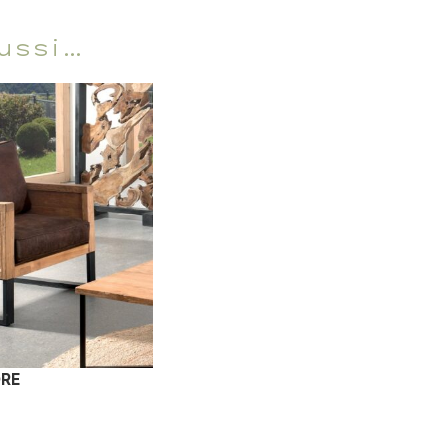
ussi…
ORE