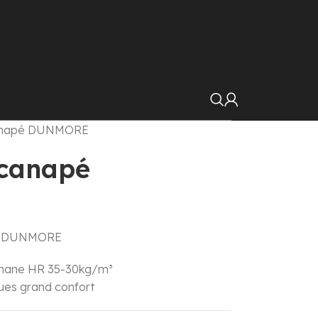
canapé DUNMORE
 canapé
ces DUNMORE
thane HR 35-30kg/m³
ques grand confort