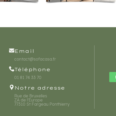
Email
contact@sofacasa.fr
Téléphone
01 81 74 33 70
Notre adresse
Rue de Bruxelles
ZA de l'Europe
77310 St Fargeau Ponthierry