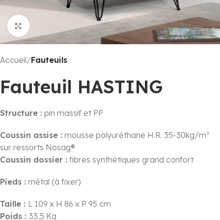
Click to enlarge
Accueil
Fauteuils
Fauteuil HASTING
Structure :
pin massif et PP
Coussin assise :
mousse polyuréthane H.R. 35-30kg/m³
sur ressorts Nosag®
Coussin dossier :
fibres synthétiques grand confort
Pieds :
métal (à fixer)
Taille :
L 109 x H 86 x P 95 cm
Poids :
33,5 Kg