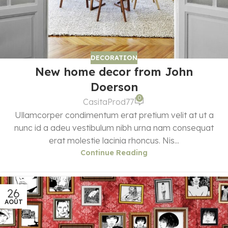
DECORATION
New home decor from John
Doerson
0
CasitaProd77
Ullamcorper condimentum erat pretium velit at ut a
nunc id a adeu vestibulum nibh urna nam consequat
erat molestie lacinia rhoncus. Nis...
Continue Reading
26
AOÛT