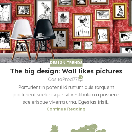
DESIGN TRENDS
The big design: Wall likes pictures
0
CasitaProd77
Parturient in potenti id rutrum duis torquent
parturient sceler isque sit vestibulum a posuere
scelerisque viverra urna. Egestas tristi...
Continue Reading